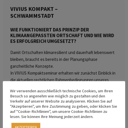
VIVIUS KOMPAKT –
SCHWAMMSTADT
WIE FUNKTIONIERT DAS PRINZIP DER
KLIMAANGEPASSTEN ORTSCHAFT UND WIE WIRD
ES ERFOLGREICH UMGESETZT?
Damit Ortschaften klimaresilient und dauerhaft lebenswert
bleiben, braucht es bereits in der Planungsphase
ganzheitliche Konzepte.
In VIVIUS Kompaktseminar erhalten wir zunächst Einblick in
die aktuellen rechtlichen Rahmenbedingungen unseres
Landes. Danach zeigt uns Schwammstadt-Allrounder
Wir verwenden ausschließlich technische Cookies, um Ihren
Andreas Amft von Enregis (D), wie das
Besuch so angenehm wie möglich zu gestalten und den
Schwammstadtkonzept in der Praxis funktioniert – anhand
Verkehr auf unserer Website zu analysieren. Klicken Sie auf
"Akzeptieren", um Ihre Zustimmung zu geben, oder klicken Sie
internationaler Best-Practice-Beispiele seines
auf "Cookie-Richtlinien", um unsere Cookie-Richtlinien zu
renommierten Projektteams sowie konkreter Maßnahmen
lesen. Sie können Ihre Meinung jederzeit ändern.
und Instrumente, mit denen das Konzept praktisch,
AKZEPTIEREN
wirkungsvoll und erfolgreich realisiert werden kann. Zum