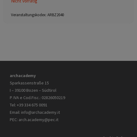
Nicht vorrätig
Veranstaltungskodex:
ARBZ2040
archacademy
Sparkassenstraße 15
I – 39100 Bozen – Südtirol
P. IVA e Cod.Fisc.: 02826050219
Tel: +39 334 675 0091
Email:
info@archacademy.it
PEC:
arch.academy@pec.it