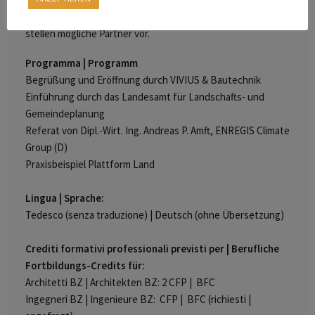
Abschluss beleuchten wir die Umsetzbarkeit in Südtirol und
stellen mögliche Partner vor.
Programma | Programm
Begrüßung und Eröffnung durch VIVIUS & Bautechnik
Einführung durch das Landesamt für Landschafts- und
Gemeindeplanung
Referat von Dipl.-Wirt. Ing. Andreas P. Amft, ENREGIS Climate
Group (D)
Praxisbeispiel Plattform Land
Lingua | Sprache:
Tedesco (senza traduzione) | Deutsch (ohne Übersetzung)
Crediti formativi professionali previsti per | Berufliche
Fortbildungs-Credits für:
Architetti BZ | Architekten BZ: 2 CFP | BFC
Ingegneri BZ | Ingenieure BZ: CFP | BFC (richiesti |