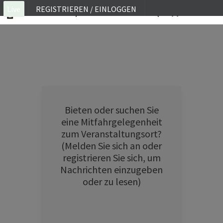
Live
REGISTRIEREN / EINLOGGEN
ON SITE
WEBINAR
E-LEARNING
FAQ
Bieten oder suchen Sie
KONTAKT
eine Mitfahrgelegenheit
zum Veranstaltungsort?
KONTO
(Melden Sie sich an oder
registrieren Sie sich, um
Nachrichten einzugeben
oder zu lesen)