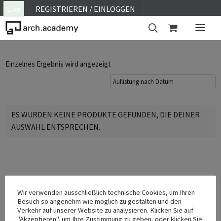
Live
REGISTRIEREN / EINLOGGEN
ON SITE
Einzelnes Ergebnis wird angezeigt
WEBINAR
E-LEARNING
FAQ
ES WURDEN KEINE PRODUKTE GEFUNDEN, DIE DEINER
AUSWAHL ENTSPRECHEN.
KONTAKT
KONTO
Wir verwenden ausschließlich technische Cookies, um Ihren
Besuch so angenehm wie möglich zu gestalten und den
Verkehr auf unserer Website zu analysieren. Klicken Sie auf
"Akzeptieren", um Ihre Zustimmung zu geben, oder klicken Sie