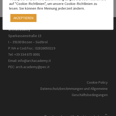
auf "Cookie-Richtlinien", um unsere Cookie-Richtlinien zu
lesen. Sie können Ihre Meinung jederzeit ändern.
AKZEPTIEREN
archacademy
Sparkassenstraße 15
I – 39100 Bozen – Südtirol
P. IVA e Cod.Fisc.: 02826050219
Tel: +39 334 675 0091
Email:
info@archacademy.it
PEC:
arch.academy@pec.it
Cookie Policy
Datenschutzbestimmungen und Allgemeine
Geschäftsbedingungen