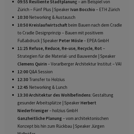
09:55
Resiliente Stadtplanun
g – am Beispiel von
Zürich – Fünf Plus | Speaker
Ivan Bocchio
– ETH Zürich
10:30
Networking & Austausch
10:50
Kreislaufwirtschaft
beim Bauen nach dem Cradle
to Cradle Designprinzip – Bauen mit positivem
Fußabdruck | Speaker
Peter Mösle
– EPEA GmbH
11:25 Refuse, Reduce, Re-use, Recycle, Rot
–
Strategien für die Material- und Bauwende | Speaker
Clemens Quirin
– Vorarlberger Architektur Institut – VAI
12:00
Q&A Session
12:30
Transfer to Holzius
12:45
Networking & Lunch
13:30
Architektur des Wohlbefindens
: Gestaltung
gesunder Arbeitsplätze | Speaker
Herbert
Niederfrieniger
– holzius GmbH
Ganzheitliche Planung
– vom architektonischen
Konzept bis hin zum Rückbau | Speaker Jürgen
Wallnöfer