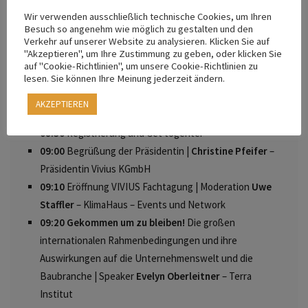
Bauweisen. Wir tauchen ein in die Welt der EU-
Wir verwenden ausschließlich technische Cookies, um Ihren
Regelungen, erkunden neueste urbane Bautechniken und
Besuch so angenehm wie möglich zu gestalten und den
beleuchten den gesamten Lebenszyklus von Gebäuden,
Verkehr auf unserer Website zu analysieren. Klicken Sie auf
"Akzeptieren", um Ihre Zustimmung zu geben, oder klicken Sie
samt ihrer verwendeten Materialien. Gleichzeitig schlagen
auf "Cookie-Richtlinien", um unsere Cookie-Richtlinien zu
wir die Brücke zu unserer Realität hier in Südtirol.
lesen. Sie können Ihre Meinung jederzeit ändern.
Programm:
AKZEPTIEREN
08:30
Registrierung und Get togehter
09:00
Begrüßung der Präsidentin |
Christine Pfeifer
–
Präsidentin Vivius KGmbH
09:10
Eröffnung VIVIUS Fachtagung | Moderation
Uwe
Staffler
– KlimaHaus – Events und Network
0
9:20
Gekommen um zu bleiben!
Die großen
internationalen Rahmenbedingungen und ihre
Auswirkungen auf die Unternehmenswelt und die
Baubranche | Speaker
Evelyn Oberleitner
– Terra
Institut