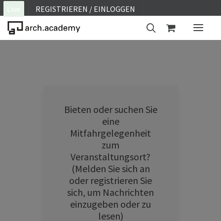
Live
REGISTRIEREN / EINLOGGEN
ON SITE
WEBINAR
E-LEARNING
Bieten oder suchen Sie
FAQ
eine
KONTAKT
Mitfahrgelegenheit
zum
KONTO
Veranstaltungsort?
(Melden Sie sich an
oder registrieren Sie
sich, um Nachrichten
einzugeben oder zu
lesen)