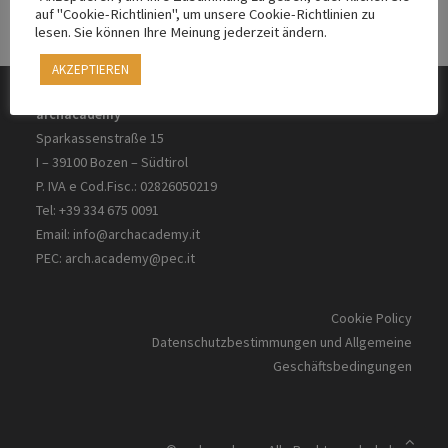
auf "Cookie-Richtlinien", um unsere Cookie-Richtlinien zu
lesen. Sie können Ihre Meinung jederzeit ändern.
AKZEPTIEREN
archacademy
Sparkassenstraße 15
I – 39100 Bozen – Südtirol
P. IVA e Cod.Fisc.: 02826050219
Tel: +39 334 675 0091
Email:
info@archacademy.it
PEC:
arch.academy@pec.it
Cookie Policy
Datenschutzbestimmungen und Allgemeine
Geschäftsbedingungen