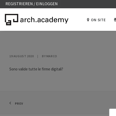
REGISTRIEREN / EINLOGGEN
ON SITE
19 AUGUST 2020
|
BY
MARCO
Sono valide tutte le firme digitali?
PREV