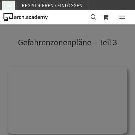
Live
REGISTRIEREN / EINLOGGEN
ON SITE
Gefahrenzonenpläne – Teil 3
WEBINAR
E-LEARNING
FAQ
KONTAKT
KONTO