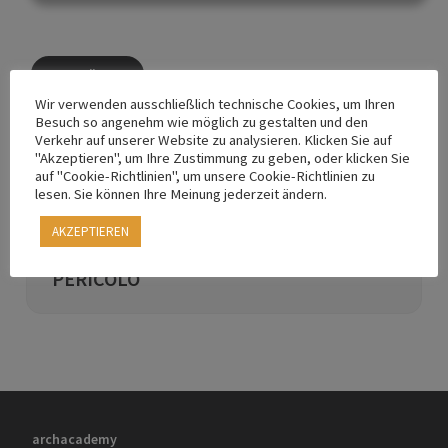
ZURÜCK
Wir verwenden ausschließlich technische Cookies, um Ihren
Besuch so angenehm wie möglich zu gestalten und den
Verkehr auf unserer Website zu analysieren. Klicken Sie auf
"Akzeptieren", um Ihre Zustimmung zu geben, oder klicken Sie
Zurück zu
auf "Cookie-Richtlinien", um unsere Cookie-Richtlinien zu
FORTBILDUNG
lesen. Sie können Ihre Meinung jederzeit ändern.
GEFAHRENZONENPLÄNE |
AKZEPTIEREN
FORMAZIONE PIANI DELLE ZONE DI
PERICOLO
archacademy