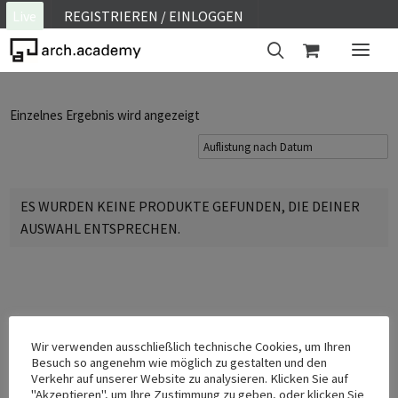
Live
REGISTRIEREN / EINLOGGEN
ON SITE
Einzelnes Ergebnis wird angezeigt
WEBINAR
E-LEARNING
FAQ
ES WURDEN KEINE PRODUKTE GEFUNDEN, DIE DEINER
AUSWAHL ENTSPRECHEN.
KONTAKT
KONTO
Wir verwenden ausschließlich technische Cookies, um Ihren
Besuch so angenehm wie möglich zu gestalten und den
Verkehr auf unserer Website zu analysieren. Klicken Sie auf
"Akzeptieren", um Ihre Zustimmung zu geben, oder klicken Sie