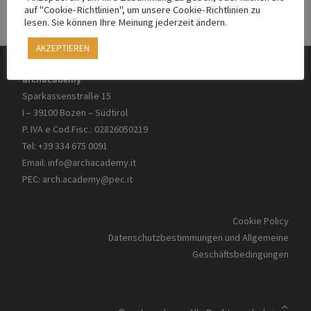
auf "Cookie-Richtlinien", um unsere Cookie-Richtlinien zu
lesen. Sie können Ihre Meinung jederzeit ändern.
AKZEPTIEREN
archacademy
Sparkassenstraße 15
I – 39100 Bozen – Südtirol
P. IVA e Cod.Fisc.: 02826050219
Tel: +39 334 675 0091
Email:
info@archacademy.it
PEC:
arch.academy@pec.it
Cookie Policy
Datenschutzbestimmungen und Allgemeine
Geschäftsbedingungen