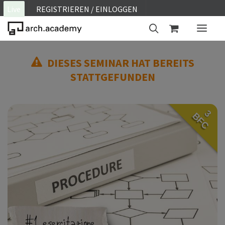
Live
REGISTRIEREN / EINLOGGEN
DIESES SEMINAR HAT BEREITS
ON SITE
STATTGEFUNDEN
WEBINAR
E-LEARNING
3
BFC
FAQ
KONTAKT
KONTO