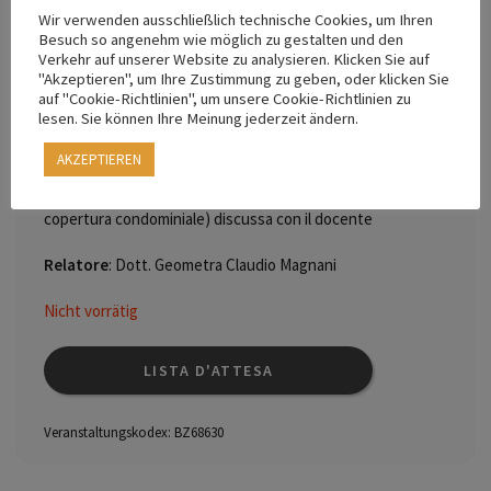
Valido come aggiornamento obbligatorio D.Lgs 81-
Wir verwenden ausschließlich technische Cookies, um Ihren
Besuch so angenehm wie möglich zu gestalten und den
2008 e validi sia come aggiornamento periodico per
Verkehr auf unserer Website zu analysieren. Klicken Sie auf
coordinatori della sicurezza sia come aggiornamento
"Akzeptieren", um Ihre Zustimmung zu geben, oder klicken Sie
RSPP/ASPP.
auf "Cookie-Richtlinien", um unsere Cookie-Richtlinien zu
lesen. Sie können Ihre Meinung jederzeit ändern.
Esercitazione pratica #1). Metodologia operativa per la
AKZEPTIEREN
stesura di una procedura di lavoro con case history
(tipologia lavoro: Rimozione di carpenteria metallica su
copertura condominiale) discussa con il docente
Relatore
: Dott. Geometra Claudio Magnani
Nicht vorrätig
LISTA D'ATTESA
Veranstaltungskodex:
BZ68630