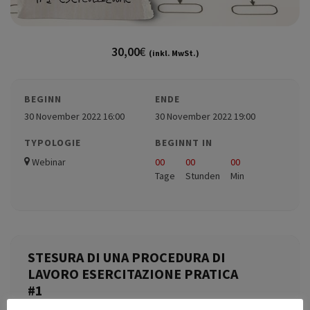
30,00
€
(inkl. MwSt.)
BEGINN
ENDE
30 November 2022 16:00
30 November 2022 19:00
TYPOLOGIE
BEGINNT IN
Webinar
00
00
00
Tage
Stunden
Min
STESURA DI UNA PROCEDURA DI
LAVORO ESERCITAZIONE PRATICA
#1