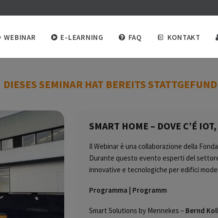
WEBINAR
E-LEARNING
FAQ
KONTAKT
DIESES SEMINAR HAT BEREITS STATTGEFUN
SMART HOME – DOVE C’É IOT,
Il Webinar è una collaborazione della Fonda
Durante questo evento esperti del settore 
innovative e tecnologiche per edifici moder
Programma | Programm
Smart Solutions by Mennekes –
Bernd Ko