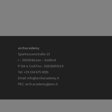
archacademy
Sparkassenstraße 15
I – 39100 Bozen – Südtirol
P. IVA e Cod.Fisc.: 02826050219
Tel: +39 334 675 0091
Email:
info@archacademy.it
PEC:
arch.academy@pec.it