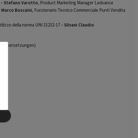
e –
Stefano Varotto,
Product Marketing Manager Ledvance
–
Marco Boscaini
, Funzionario Tecnico Commerciale Punti Vendita
tilizzo della norma UNI 15232-17 –
Silvani Claudio
ohne Übersetzungen)