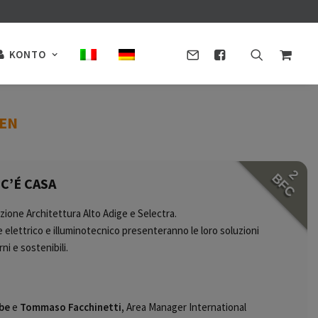
KONTO
DEN
2
BFC
 C’É CASA
zione Architettura Alto Adige e Selectra.
elettrico e illuminotecnico presenteranno le loro soluzioni
ni e sostenibili.
lbe
e
Tommaso Facchinetti,
Area Manager International