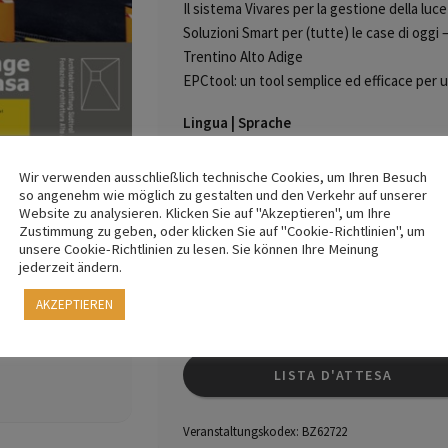
Il sistema Vivares per la gestione della luc
Soluzioni Smart per (tutte) le case di oggi 
Trentino Alto Adige
EPCtool: un tool semplice ed efficace per u
Lingua | Sprache
Italiano (senza traduzioni) | Italienisch (
Wir verwenden ausschließlich technische Cookies, um Ihren Besuch
Fondazione Architettura Alto Adige
so angenehm wie möglich zu gestalten und den Verkehr auf unserer
Website zu analysieren. Klicken Sie auf "Akzeptieren", um Ihre
fondazione@arch.bz.it
Zustimmung zu geben, oder klicken Sie auf "Cookie-Richtlinien", um
0471 301751
unsere Cookie-Richtlinien zu lesen. Sie können Ihre Meinung
jederzeit ändern.
AKZEPTIEREN
Nicht vorrätig
LISTA D'ATTESA
Veranstaltungskodex:
BZ62722