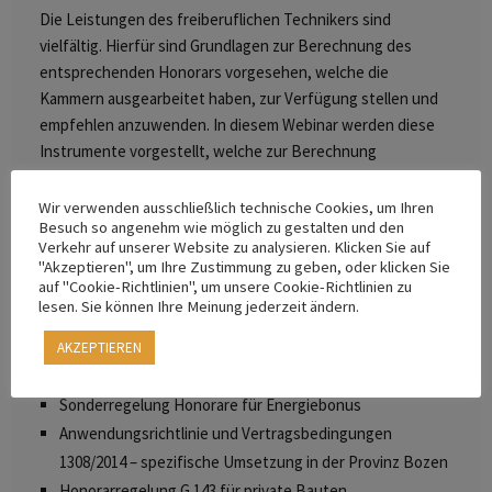
Die Leistungen des freiberuflichen Technikers sind
vielfältig. Hierfür sind Grundlagen zur Berechnung des
entsprechenden Honorars vorgesehen, welche die
Kammern ausgearbeitet haben, zur Verfügung stellen und
empfehlen anzuwenden. In diesem Webinar werden diese
Instrumente vorgestellt, welche zur Berechnung
herangezogen werden sollen und es wird darauf
hingewiesen, wie wichtig ein entsprechendes Angebot ist,
Wir verwenden ausschließlich technische Cookies, um Ihren
Besuch so angenehm wie möglich zu gestalten und den
damit die Bezahlung der Leistungen/Honorare
Verkehr auf unserer Website zu analysieren. Klicken Sie auf
gewährleistet ist. Dies für öffentliche sowie für private
"Akzeptieren", um Ihre Zustimmung zu geben, oder klicken Sie
Bauten.
auf "Cookie-Richtlinien", um unsere Cookie-Richtlinien zu
lesen. Sie können Ihre Meinung jederzeit ändern.
Programm:
AKZEPTIEREN
Honorarregelung MD 17.06.2016 für öffentliche Arbeiten
Sonderregelung Honorare für Energiebonus
Anwendungsrichtlinie und Vertragsbedingungen
1308/2014 – spezifische Umsetzung in der Provinz Bozen
Honorarregelung G 143 für private Bauten