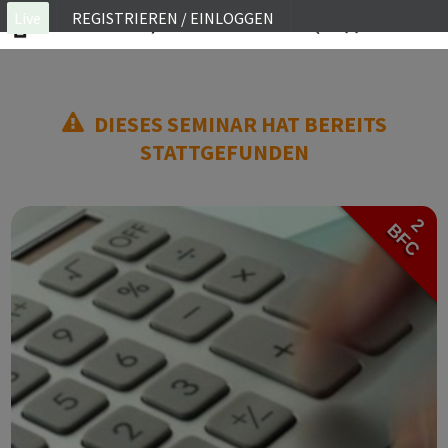
Live
REGISTRIEREN / EINLOGGEN
ON SITE
DIESES SEMINAR HAT BEREITS
WEBINAR
STATTGEFUNDEN
E-LEARNING
FAQ
2
BFC
KONTAKT
KONTO