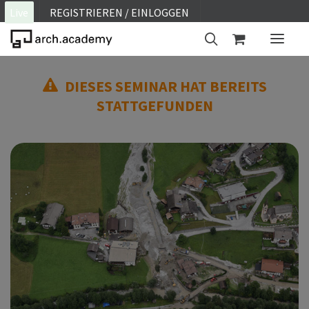
Live
REGISTRIEREN / EINLOGGEN
DIESES SEMINAR HAT BEREITS
ON SITE
STATTGEFUNDEN
WEBINAR
E-LEARNING
FAQ
KONTAKT
KONTO