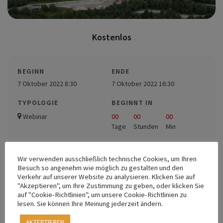
Kostenlos
BEGINN
ENDE
7 Oktober 2022 8:30
7 Oktober 2022 16:30
TYPOLOGIE
BEGINNT IN
Webinar
00
00
00
Tage
Stunden
Min
Wir verwenden ausschließlich technische Cookies, um Ihren
Besuch so angenehm wie möglich zu gestalten und den
Verkehr auf unserer Website zu analysieren. Klicken Sie auf
GEFAHRENZONENPLÄNE | PIANI
"Akzeptieren", um Ihre Zustimmung zu geben, oder klicken Sie
auf "Cookie-Richtlinien", um unsere Cookie-Richtlinien zu
DELLE ZONE DI PERICOLO
lesen. Sie können Ihre Meinung jederzeit ändern.
Nicht vorrätig
AKZEPTIEREN