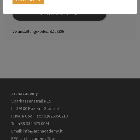
LISTA D'ATTESA
Veranstaltungskodex:
BZ67326
archacademy
Sparkassenstraße 15
I – 39100 Bozen – Südtirol
P. IVA e Cod.Fisc.: 02826050219
Tel: +39 334 675 0091
Email:
info@archacademy.it
PEC:
arch.academy@pec.it