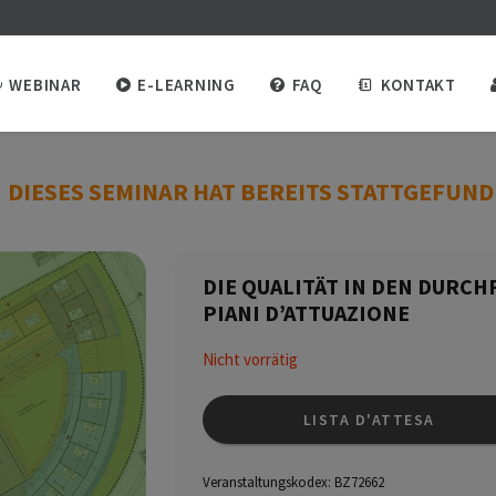
WEBINAR
E-LEARNING
FAQ
KONTAKT
DIESES SEMINAR HAT BEREITS STATTGEFUN
DIE QUALITÄT IN DEN DURCH
PIANI D’ATTUAZIONE
Nicht vorrätig
LISTA D'ATTESA
Veranstaltungskodex:
BZ72662