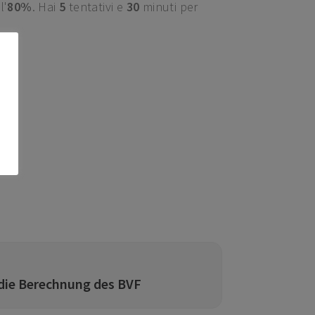
l'
80%
. Hai
5
tentativi e
30
minuti per
nd die Berechnung des BVF