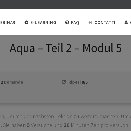
EBINAR
E-LEARNING
FAQ
CONTATTI
Aqua – Teil 2 – Modul 5
2
8/5
Domande
Ripeti
en, um mit der nächsten Lektion zu weiterzumachen. Um 
n. Sie haben
5
Versuche und
30
Minuten Zeit pro Versuch!