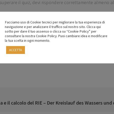
 superare il quiz, devi rispondere correttamente almeno al
Facciamo uso di Cookie tecnici per migliorare la tua esperienza di
navigazione e per analizzare il traffico sul nostro sito. Clicca qui
Hai fallito il Quiz con 0 %
sotto per dare il tuo assenso o clicca su “Cookie Policy” per
consultare la nostra Cookie Policy. Puoi cambiare idea e modificare
la tua scelta in ogni momento.
ACCETTA
qua e il calcolo del RIE – Der Kreislauf des Wassers u