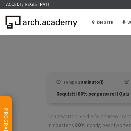
ACCEDI / REGISTRATI
ON SITE
W
30 minuto(i)
Tempo
Requisiti 80% per passare il Quiz
PROGRAMMA
Beantworten Sie die folgenden Frag
mindestens
80%
richtig beantworte