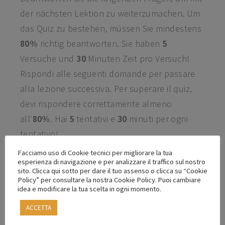
der nächsten Lektion zu weiterzumachen. Um
das Quiz zu bestehen, müssen Sie mindestens
80%
richtig beantworten. Sie haben
5
Versuche und
30
Minuten Zeit pro Versuch!
Rispondi alle seguenti domande per passare
alla lezione successiva. Per superare il quiz,
devi rispondere correttamente almeno
all'
80%
. Hai
5
tentativi e
30
minuti per ogni
tentativo!
Facciamo uso di Cookie tecnici per migliorare la tua
esperienza di navigazione e per analizzare il traffico sul nostro
sito. Clicca qui sotto per dare il tuo assenso o clicca su “Cookie
Hai fallito il Quiz con 0 %
Policy” per consultare la nostra Cookie Policy. Puoi cambiare
idea e modificare la tua scelta in ogni momento.
ACCETTA