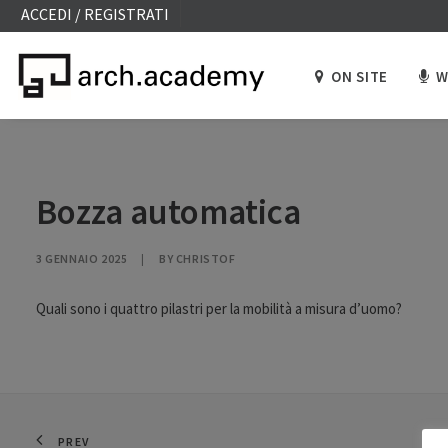
ACCEDI / REGISTRATI
ON SITE
W
Bozza automatica
3 GENNAIO 2025
|
BY
CHRISTOF
Quali sono i quattro pilastri per la mobilità a misura d’uomo?
PREV