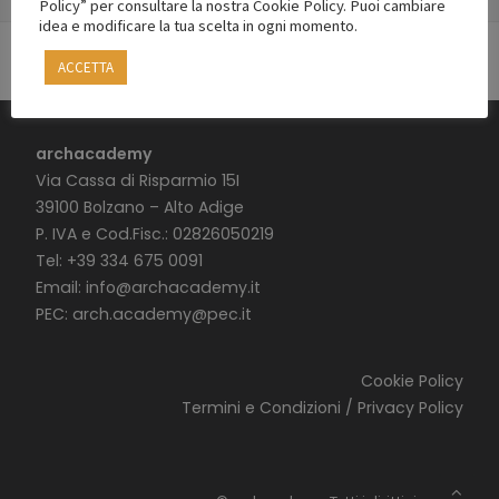
Policy” per consultare la nostra Cookie Policy. Puoi cambiare
idea e modificare la tua scelta in ogni momento.
ACCETTA
archacademy
Via Cassa di Risparmio 15I
39100 Bolzano – Alto Adige
P. IVA e Cod.Fisc.: 02826050219
Tel: +39 334 675 0091
Email:
info@archacademy.it
PEC:
arch.academy@pec.it
Cookie Policy
Termini e Condizioni / Privacy Policy