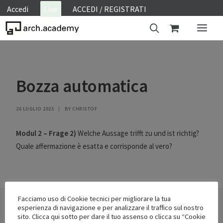
Accedi
Live
ACCEDI / REGISTRATI
ON SITE
Bozza automatica
WEBINAR
E-LEARNING
26 LUGLIO 2025
|
BY
CHRISTOF
FAQ
CONTATTI
Modul 2 – Frage 2)
Welche Aussage trifft zu und ist richtig?
Quale affermazione è esatta e corrisponde al vero?
ACCOUNT
Facciamo uso di Cookie tecnici per migliorare la tua
esperienza di navigazione e per analizzare il traffico sul nostro
sito. Clicca qui sotto per dare il tuo assenso o clicca su “Cookie