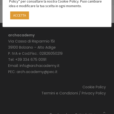
Policy” per consultare la nostra Cookie Policy. Puoi cambiare
idea e modificare la tua scelta in ogni momento.
ACCETTA
archacademy
Via Cassa di Risparmio 15I
39100 Bolzano – Alto Adige
P. IVA e Cod.Fisc.: 02826050219
Tel: +39 334 675 0091
Email:
info@archacademy.it
PEC:
arch.academy@pec.it
Cookie Policy
Termini e Condizioni / Privacy Policy