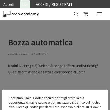
Accedi
Live
ACCEDI / REGISTRATI
ON SITE
Bozza automatica
WEBINAR
E-LEARNING
26 LUGLIO 2025
|
BY
CHRISTOF
FAQ
CONTATTI
Modul 6 – Frage 3)
Welche Aussage trifft zu und ist richtig?
Quale affermazione è esatta e corrisponde al vero?
ACCOUNT
Facciamo uso di Cookie tecnici per migliorare la tua
esperienza di navigazione e per analizzare il traffico sul nostro
sito. Clicca qui sotto per dare il tuo assenso o clicca su “Cookie