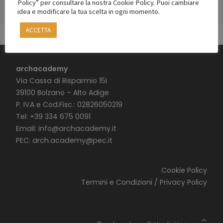
Policy” per consultare la nostra Cookie Policy. Puoi cambiare
idea e modificare la tua scelta in ogni momento.
ACCETTA
archacademy
Via Cassa di Risparmio 15I
39100 Bolzano – Alto Adige
P. IVA e Cod.Fisc.: 02826050219
Tel: +39 334 675 0091
Email:
info@archacademy.it
PEC:
arch.academy@pec.it
Cookie Policy
Termini e Condizioni / Privacy Policy