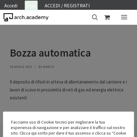
Accedi
Live
ACCEDI / REGISTRATI
ON SITE
Bozza automatica
WEBINAR
E-LEARNING
28 APRILE 2023
|
BY
MARCO
FAQ
CONTATTI
Il deposito di rifiuti in attesa di allontanamento dal cantiere e i
lavori di scavo in prossimità di reti di gas ed energia elettrica
ACCOUNT
esistenti
Facciamo uso di Cookie tecnici per migliorare la tua
esperienza di navigazione e per analizzare il traffico sul nostro
sito. Clicca qui sotto per dare il tuo assenso o clicca su “Cookie