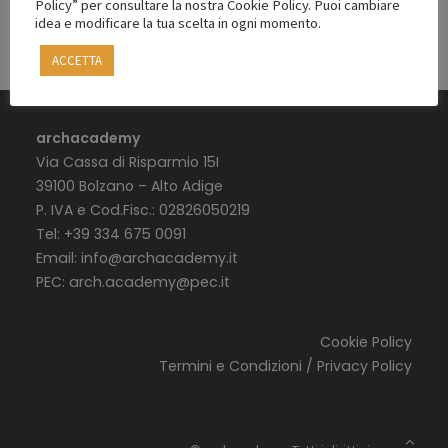
Policy” per consultare la nostra Cookie Policy. Puoi cambiare
idea e modificare la tua scelta in ogni momento.
ACCETTA
archacademy
Via Cassa di Risparmio 15I
39100 Bolzano – Alto Adige
P. IVA e Cod.Fisc.: 02826050219
Tel: +39 334 675 0091
Email:
info@archacademy.it
PEC:
arch.academy@pec.it
Cookie Policy
Termini e Condizioni / Privacy Policy