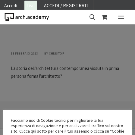
Accedi
Live
ACCEDI / REGISTRATI
ON SITE
WEBINAR
13 FEBBRAIO 2023
|
BY
CHRISTOF
E-LEARNING
La storia dell’architettura contemporanea vissuta in prima
FAQ
persona forma l’architetto?
CONTATTI
ACCOUNT
Facciamo uso di Cookie tecnici per migliorare la tua
esperienza di navigazione e per analizzare il traffico sul nostro
sito. Clicca qui sotto per dare il tuo assenso o clicca su “Cookie