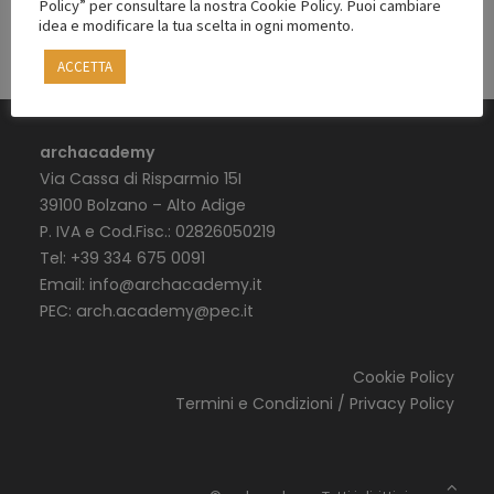
Policy” per consultare la nostra Cookie Policy. Puoi cambiare
idea e modificare la tua scelta in ogni momento.
ACCETTA
archacademy
Via Cassa di Risparmio 15I
39100 Bolzano – Alto Adige
P. IVA e Cod.Fisc.: 02826050219
Tel: +39 334 675 0091
Email:
info@archacademy.it
PEC:
arch.academy@pec.it
Cookie Policy
Termini e Condizioni / Privacy Policy