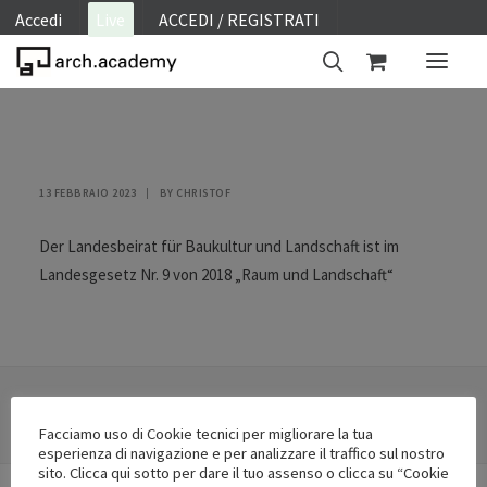
Accedi
Live
ACCEDI / REGISTRATI
ON SITE
WEBINAR
13 FEBBRAIO 2023
|
BY
CHRISTOF
E-LEARNING
Der Landesbeirat für Baukultur und Landschaft ist im
FAQ
Landesgesetz Nr. 9 von 2018 „Raum und Landschaft“
CONTATTI
ACCOUNT
Facciamo uso di Cookie tecnici per migliorare la tua
esperienza di navigazione e per analizzare il traffico sul nostro
sito. Clicca qui sotto per dare il tuo assenso o clicca su “Cookie