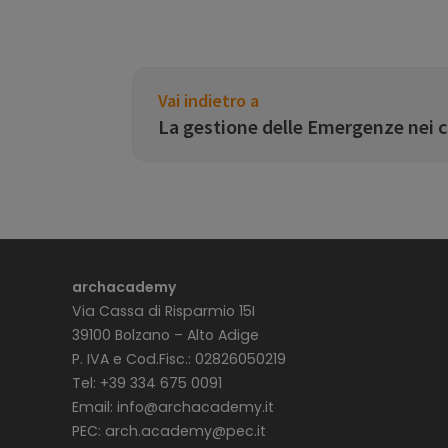
Vai indietro a
La gestione delle Emergenze nei ca
archacademy
Via Cassa di Risparmio 15I
39100 Bolzano – Alto Adige
P. IVA e Cod.Fisc.: 02826050219
Tel: +39 334 675 0091
Email:
info@archacademy.it
PEC:
arch.academy@pec.it