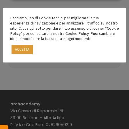
Facciamo uso di Cookie tecnici per migliorare la tua
esperienza di navigazione e per analizzare il traffico sul nostro
sito. Clicca qui sotto per dare il tuo assenso o clicca su “Cookie
Policy” per consultare la nostra Cookie Policy. Puoi cambiare
Vai indietro a
idea e modificare la tua scelta in ogni momento.
AQUA | Il circolo virtuoso dell’acqua e il
calcolo del RIE – Der Kreislauf des
ACCETTA
Wassers und die Berechnung des BVF
archacademy
Via Cassa di Risparmio 15I
39100 Bolzano – Alto Adige
P. IVA e Cod.Fisc.: 02826050219