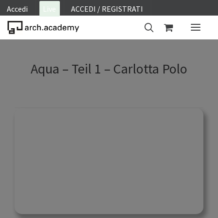
Accedi
Live
ACCEDI / REGISTRATI
ON SITE
Aqua – Teil 1 – Carlotta Polo
WEBINAR
E-LEARNING
FAQ
CONTATTI
ACCOUNT