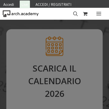
Accedi
Live
ACCEDI / REGISTRATI
ON SITE
WEBINAR
E-LEARNING
FAQ
CONTATTI
SCARICA IL
ACCOUNT
CALENDARIO
2026