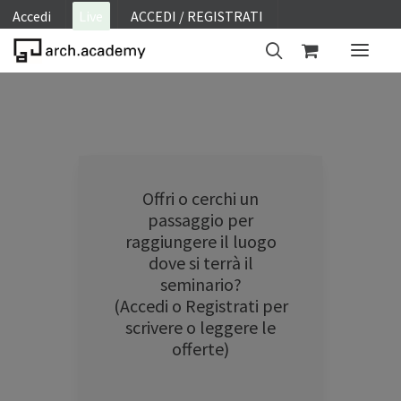
Accedi
Live
ACCEDI / REGISTRATI
ON SITE
WEBINAR
E-LEARNING
Offri o cerchi un
FAQ
passaggio per
CONTATTI
raggiungere il luogo
dove si terrà il
ACCOUNT
seminario?
(Accedi o Registrati per
scrivere o leggere le
offerte)