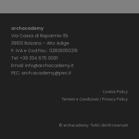
archacademy
Via Cassa di Risparmio 15I
39100 Bolzano – Alto Adige
P. IVA e Cod.Fisc.: 02826050219
Tel: +39 334 675 0091
Email:
info@archacademy.it
PEC:
arch.academy@pec.it
Cookie Policy
Termini e Condizioni / Privacy Policy
© archacademy- Tutti i diritti riservati