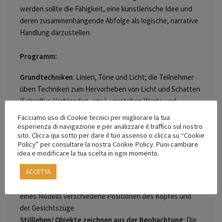
werden sollte die Fähigkeit, eine künstlerische Idee und
deren zusammenhängende Abfolge
als logische, narrative
Handlung darzustellen.
Programm:
Grundtechniken
: Linien, Töne und Licht; die Teilnehmer
üben Techniken zum Hervorheben von Licht und Schatten
(Schraffur, Verblenden, etc.), verstehen Werte und
Tonwertumfang
Facciamo uso di Cookie tecnici per migliorare la tua
Zeichnen nach lebendem Modell:
Einführung in die
esperienza di navigazione e per analizzare il traffico sul nostro
sito. Clicca qui sotto per dare il tuo assenso o clicca su “Cookie
Proportionen und Anatomie des Menschen. Die Teilnehmer
Policy” per consultare la nostra Cookie Policy. Puoi cambiare
üben das Skizzieren der menschlichen Figur anhand von
idea e modificare la tua scelta in ogni momento.
Grundformen
ACCETTA
Portrait/Hände-zeichnen nach lebendem Modell
:
Zeichnen des Kopfes. Die Teilnehmer untersuchen anhand
eines Modells verschiedene Positionen des Kopfes und
der Gesichtszüge
Stillleben/ Objekte zeichnen aus der Beobachtung
: Die