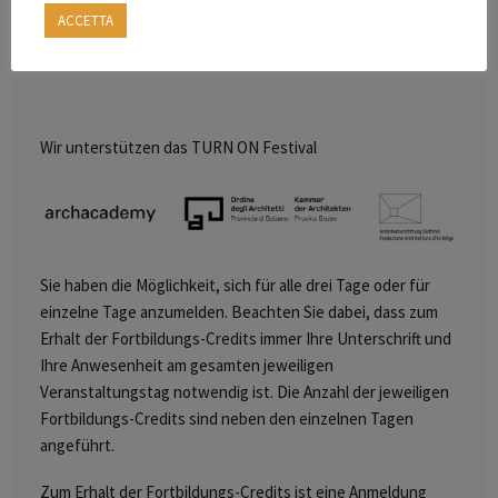
Für das vollständige Eventprogramm klicken Sie <<
>>
HIER
ACCETTA
Wir unterstützen das TURN ON Festival
Sie haben die Möglichkeit, sich für alle drei Tage oder für
einzelne Tage anzumelden. Beachten Sie dabei, dass zum
Erhalt der Fortbildungs-Credits immer Ihre Unterschrift und
Ihre Anwesenheit am gesamten jeweiligen
Veranstaltungstag notwendig ist. Die Anzahl der jeweiligen
Fortbildungs-Credits sind neben den einzelnen Tagen
angeführt.
Zum Erhalt der Fortbildungs-Credits ist eine Anmeldung