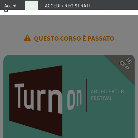
Accedi
Live
ACCEDI / REGISTRATI
ON SITE
QUESTO CORSO È PASSATO
WEBINAR
E-LEARNING
18
FAQ
CFP
CONTATTI
ACCOUNT