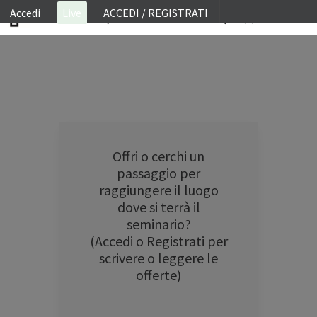
Accedi
Live
ACCEDI / REGISTRATI
ON SITE
WEBINAR
E-LEARNING
FAQ
Offri o cerchi un
CONTATTI
passaggio per
raggiungere il luogo
ACCOUNT
dove si terrà il
seminario?
(Accedi o Registrati per
scrivere o leggere le
offerte)