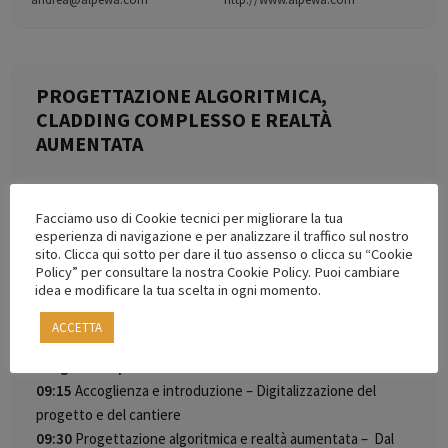
PROGETTAZIONE ALGORITMICA,
CLADDING COMPLESSO E REALTÀ
AUMENTATA
DALLA GEOMETRIA PARAMETRICA AL CANTIERE
PER COPERTURE E FACCIATE METALLICHE.
Facciamo uso di Cookie tecnici per migliorare la tua
esperienza di navigazione e per analizzare il traffico sul nostro
Alpewa vi invita a partecipare ad un’esperienza formativa
sito. Clicca qui sotto per dare il tuo assenso o clicca su “Cookie
Policy” per consultare la nostra Cookie Policy. Puoi cambiare
unica, con
idea e modificare la tua scelta in ogni momento.
Fuori KlimaHOUSE 2026 – INNOVATION DAYS (
Replica
dell’evento del 29/01/2026
)
ACCETTA
Programma previsto:
09:15
Accoglienza e introduzione – Digitalizzazione del
progetto e del cantiere
09:30
Progettazione algoritmica e realtà aumentata – Dal