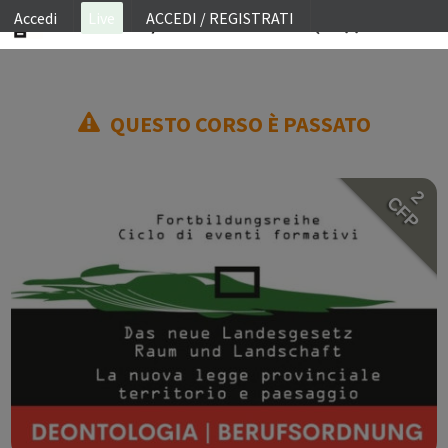
Accedi
Live
ACCEDI / REGISTRATI
ON SITE
QUESTO CORSO È PASSATO
WEBINAR
E-LEARNING
2
FAQ
CFP
CONTATTI
ACCOUNT