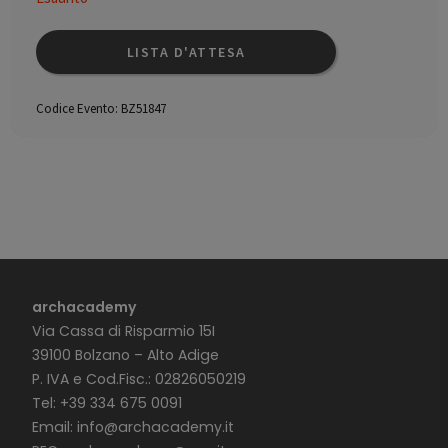
LISTA D'ATTESA
Codice Evento:
BZ51847
archacademy
Via Cassa di Risparmio 15I
39100 Bolzano – Alto Adige
P. IVA e Cod.Fisc.: 02826050219
Tel: +39 334 675 0091
Email:
info@archacademy.it