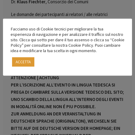
Dr.
Klaus Fiechter
, Consorzio dei Comuni
Le domande dei partecipanti ai relatori / alle relatrici
possono essere inviate in anticipo all’indirizzo e-mail
info@archacademy.it oppure poste direttamente durante
Facciamo uso di Cookie tecnici per migliorare la tua
esperienza di navigazione e per analizzare il traffico sul nostro
l’evento nella Live Chat.
sito. Clicca qui sotto per dare il tuo assenso o clicca su “Cookie
Policy” per consultare la nostra Cookie Policy. Puoi cambiare
LINGUA:
DE (con traduzione simultanea in italiano)
idea e modificare la tua scelta in ogni momento.
ACCETTA
Lei si sta iscrivendo al Modulo 9 con audio dalla
traduzione simultanea in italiano.
ATTENZIONE |
ACHTUNG
PER L’ISCRIZIONE ALL’EVENTO IN LINGUA TEDESCA SI
PREGA DI CAMBIARE SULLA VERSIONE TEDESCO DEL SITO;
UNO SCAMBIO DELLA LINGUA ALL’INTERNO DEGLI EVENTI
IN MODALITÁ ONLINE NON É PIU POSSIBILE.
ZUR ANMELDUNG AN DER VERANSTALTUNG IN
DEUTSCHER SPRACHE (ORIGINALTON), WECHSELN SIE
BITTE AUF DIE DEUTSCHE VERSION DER HOMEPAGE; EIN