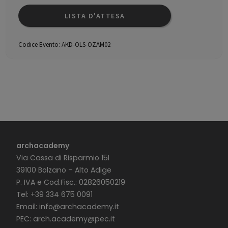
LISTA D'ATTESA
Codice Evento:
AKD-OLS-OZAM02
archacademy
Via Cassa di Risparmio 15I
39100 Bolzano – Alto Adige
P. IVA e Cod.Fisc.: 02826050219
Tel: +39 334 675 0091
Email:
info@archacademy.it
PEC:
arch.academy@pec.it