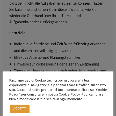
trotzdem nicht alle Aufgaben erledigen zu können? Halten
Sie kurz inne und lernen Sie in diesem Webinar, wie Sie
wieder die Oberhand über Ihren Termin- und
Aufgabenkalender zurückgewinnen.
Lernziele:
Individuelle Zeitdiebe und Zeitfallen frühzeitig erkennen
und diesen sinnvoll entgegenwirken
Effektive Arbeits- und Planungstechniken
Hinweise zur Verbesserung der eigenen Zeitplanung
Tipps zum Umgang mit dauerhaft hoher Arbeitsbelastung
sowie Stress und Burn-out rechtzeitig erkennen und
Facciamo uso di Cookie tecnici per migliorare la tua
entsprechend handeln
esperienza di navigazione e per analizzare il traffico sul nostro
sito. Clicca qui sotto per dare il tuo assenso o clicca su “Cookie
Hinweise zur Stärkung und Steigerung der eigenen
Policy” per consultare la nostra Cookie Policy. Puoi cambiare
nervlichen und seelischen Belastungsfähigkeit für den
idea e modificare la tua scelta in ogni momento.
beruflichen und privaten Alltag
ACCETTA
Zielgruppe
: Architekten und Bauingenieure,