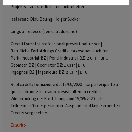
Projektverantwortliche und -mitarbeiter
Referent
: Dipl.-Bauing. Holger Sucker
Lingua
: Tedesco (senza traduzione)
C
rediti
f
ormativi
p
rofessionali previsti inoltre per |
B
erufliche
F
ortbildungs
C
redits vorgesehen auch für:
Periti Industriali BZ | Periti Industriali BZ:
2 CFP | BFC
Geometri BZ | Geometer BZ:
1 CFP | BFC
Ingegneri BZ | Ingenieure BZ:
2 CFP | BFC
Replica della formazione del 15/09/2020 – se partecipante a
quella edizione non sono previsti ulteriori crediti |
Wiederholung der Fortbildung vom 15/09/2020 – als
Teilnehmer*in der genannten Ausgabe, sind keine erneuten
Credits vorgesehen.
Esaurito