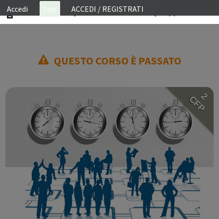
Accedi
Live
ACCEDI / REGISTRATI
ON SITE
QUESTO CORSO È PASSATO
WEBINAR
E-LEARNING
2
FAQ
CFP
CONTATTI
ACCOUNT