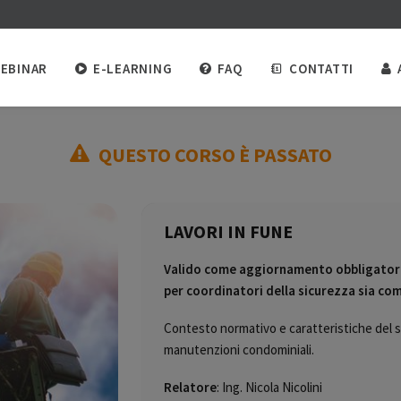
EBINAR
E-LEARNING
FAQ
CONTATTI
QUESTO CORSO È PASSATO
LAVORI IN FUNE
Valido come aggiornamento obbligatori
per coordinatori della sicurezza sia 
Contesto normativo e caratteristiche del sis
manutenzioni condominiali.
Relatore
: Ing. Nicola Nicolini