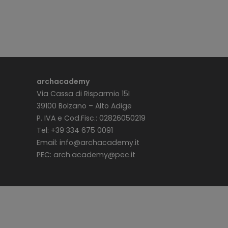
archacademy
Via Cassa di Risparmio 15I
39100 Bolzano – Alto Adige
P. IVA e Cod.Fisc.: 02826050219
Tel: +39 334 675 0091
Email:
info@archacademy.it
PEC:
arch.academy@pec.it