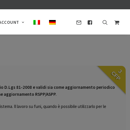
ACCOUNT
3
CFP
o D.Lgs 81-2008 e validi sia come aggiornamento periodico
come aggiornamento RSPP/ASPP.
tema. Il lavoro su funi, quando è possibile utilizzarlo per le