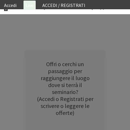
Accedi
Live
ACCEDI / REGISTRATI
ON SITE
WEBINAR
E-LEARNING
FAQ
Offri o cerchi un
CONTATTI
passaggio per
raggiungere il luogo
ACCOUNT
dove si terrà il
seminario?
(Accedi o Registrati per
scrivere o leggere le
offerte)