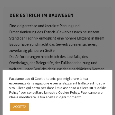
DER ESTRICH IM BAUWESEN
Eine zielgerechte und korrekte Planung und
Dimensionierung des Estrich -Gewerkes nach neuestem
Stand der Technik ermöglicht eine höhere Effizienz in Ihrem
Bauvorhaben und macht das Gewerk zu einer sicheren,
zuverlässig planbaren Größe.
Die Anforderungen hinsichtlich des Lastfalls, des
Oberbelags, der Belegreife, der Fußbodenheizung und
weitere, unter Berücksichtigung der einschlägigen Normen,
sind dabei ausschlaggebend.
Facciamo uso di Cookie tecnici per migliorare la tua
esperienza di navigazione e per analizzare il traffico sul nostro
Progamminhalt:
sito. Clicca qui sotto per dare il tuo assenso o clicca su “Cookie
Policy” per consultare la nostra Cookie Policy. Puoi cambiare
Allgemeine Normen
idea e modificare la tua scelta in ogni momento.
Festlegung der Estrich-Nenndicke und Mindestfestigkeit
ACCETTA
in Abhängigkeit von der Nutzlast und vom Belag