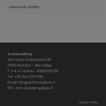
Codice Evento:
BZ63552
archacademy
Via Cassa di Risparmio 15I
39100 Bolzano – Alto Adige
P. IVA e Cod.Fisc.: 02826050219
Tel: +39 334 675 0091
Email:
info@archacademy.it
PEC:
arch.academy@pec.it
Cookie Policy