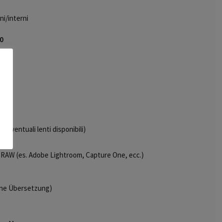
ni/interni
30
e eventuali lenti
disponibili)
e RAW (es. Adobe
Lightroom, Capture One, ecc.)
(ohne Übersetzung)