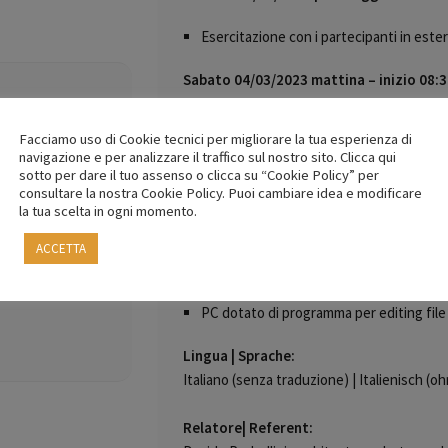
Esercitazione con i partecipanti in ester
Sabato 04/03/2023 mattina – inizio 08:
Selezione, editing e post produzione
Facciamo uso di Cookie tecnici per migliorare la tua esperienza di
Visualizzazione dei lavori realizzati
navigazione e per analizzare il traffico sul nostro sito. Clicca qui
sotto per dare il tuo assenso o clicca su “Cookie Policy” per
Bozen - Südtirol,
Attrezzatura e materiale necessario:
consultare la nostra Cookie Policy. Puoi cambiare idea e modificare
la tua scelta in ogni momento.
Macchina fotografica digitale
ACCETTA
Lente grandangolare (portare anche altr
Cavalletto (facoltativo ma importante)
PC dotato di programma per editing fil
Lingua | Sprache:
Italiano (senza traduzione) | Italienisch 
Relatore| Referent: