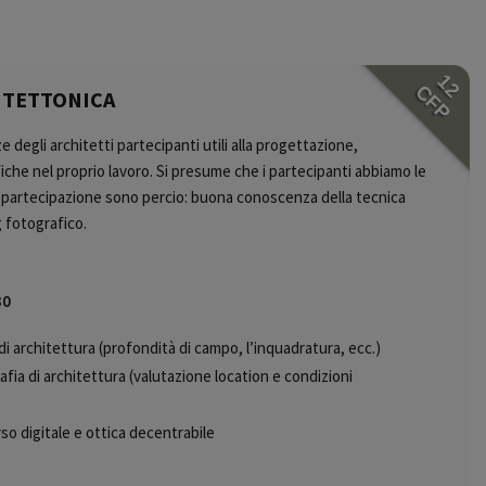
12
CFP
ITETTONICA
degli architetti partecipanti utili alla progettazione,
fiche nel proprio lavoro. Si presume che i partecipanti abbiamo le
di partecipazione sono percio:
buona conoscenza della tecnica
g fotografico.
30
di architettura
(profondità di campo, l’inquadratura, ecc.)
afia di architettura
(valutazione location e condizioni
o digitale e ottica
decentrabile