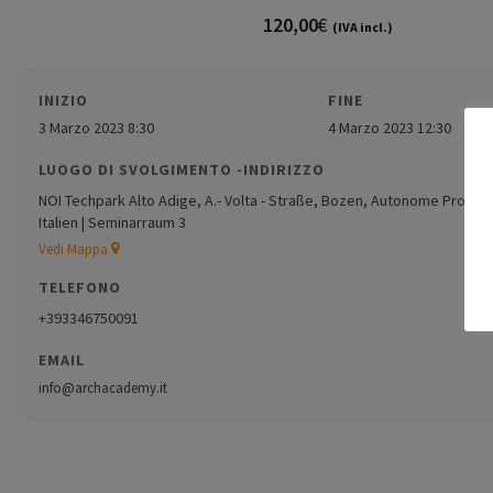
120,00
€
(IVA incl.)
INIZIO
FINE
3 Marzo 2023 8:30
4 Marzo 2023 12:30
LUOGO DI SVOLGIMENTO -INDIRIZZO
NOI Techpark Alto Adige, A.- Volta - Straße, Bozen, Autonome Provinz 
Italien | Seminarraum 3
Vedi Mappa
TELEFONO
+393346750091
EMAIL
info@archacademy.it