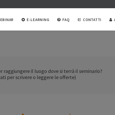
EBINAR
E-LEARNING
FAQ
CONTATTI
r raggiungere il luogo dove si terrà il seminario?
ati per scrivere o leggere le offerte)