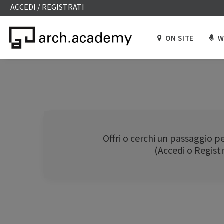
ACCEDI / REGISTRATI
ON SITE
W
Offri o cerchi un passaggio pe
(Accedi o Registr