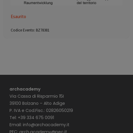
Esaurito
Codice Evento:
BZ78381
archacademy
Via Cassa di Risparmio 15I
39100 Bolzano – Alto Adige
P. IVA e Cod.Fisc.: 02826050219
Tel: +39 334 675 0091
Email:
info@archacademy.it
PEC:
arch.academy@pec.it