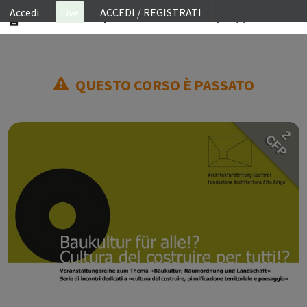
Accedi
Live
ACCEDI / REGISTRATI
ON SITE
QUESTO CORSO È PASSATO
WEBINAR
E-LEARNING
2
FAQ
CFP
CONTATTI
ACCOUNT