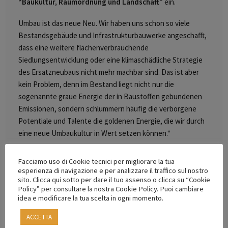
“Baukultur, Raumordnung und Landschaft”
ein.
Umbau ist das neue Neu. Wir haben uns schon so viele
Bestandsgebäude und Infrastrukturbauwerke angeschafft,
dass eine weitere flächenverbrauchende
Siedlungsentwicklung oder eine klimaschädliche Strategie
des Ersatzneubaus nicht mehr machbar sind. Das ist aber
kein Problem, denn im Bestand liegt nicht nur die
sogenannte graue Energie der in Baustoffen gebundenen
Emissionen, sondern schlummern häufig die verborgene
Potentiale und Talente die goldenen Energie, die wir durch
eine neue Umbaukultur in Wert setzen können.“
Programma | Programm:
Facciamo uso di Cookie tecnici per migliorare la tua
esperienza di navigazione e per analizzare il traffico sul nostro
Einleitende Worte,
Arch. Carlo Calderan
sito. Clicca qui sotto per dare il tuo assenso o clicca su “Cookie
Policy” per consultare la nostra Cookie Policy. Puoi cambiare
Impulsreferat
Arch.
Reiner Nagel
,
idea e modificare la tua scelta in ogni momento.
Vorstandsvorsitzender Bundesstiftung Baukultur,
Architekt und Stadtplaner
ACCETTA