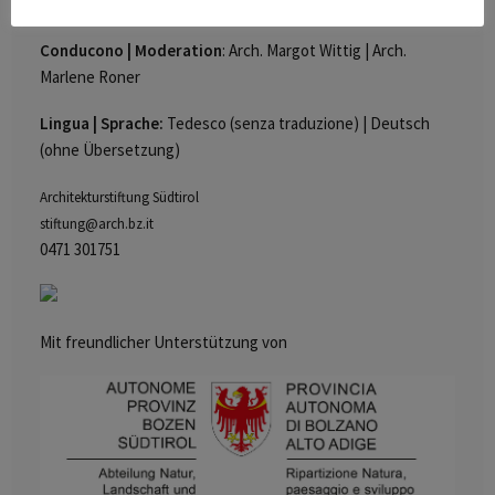
Fragen und Diskussion
Conducono | Moderation
: Arch. Margot Wittig | Arch.
Marlene Roner
Lingua | Sprache:
Tedesco (senza traduzione) | Deutsch
(ohne Übersetzung)
Architekturstiftung Südtirol
stiftung@arch.bz.it
0471 301751
Mit freundlicher Unterstützung von