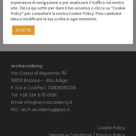
esperienza di navigazione e per analizzare il traffico sul nostro
sito. Clicca qui sotto per dare il tuo assenso o clicca su “Cookie
Policy” per consultare la nostra Cookie Policy. Puoi cambiare
idea e modificare la tua scelta in ogni momento.
ACCETTA
archacademy
Via Cassa di Risparmio 15I
39100 Bolzano – Alto Adige
P. IVA e Cod.Fisc.: 02826050219
Tel: +39 334 675 0091
Email:
info@archacademy.it
PEC:
arch.academy@pec.it
Cookie Policy
Termini e Condizioni / Privacy Policy