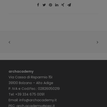
archacademy
Via Cassa di Risparmio 15I
39100 Bolzano – Alto Adige
P. IVA e Cod.Fisc.: 02826050219
Tel: +39 334 675 0091
Email:
info@archacademy.it
PEC:
arch.academy@pec.it