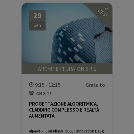
3
CFP
29
Gen
ARCHITETTURA
ON SITE
,
9:15 - 12:15
ON SITE
PROGETTAZIONE ALGORITMICA,
CLADDING COMPLESSO E REALTÀ
AUMENTATA
Gratuito
Alpewa - Fuori KlimaHOUSE | Innovation Days;