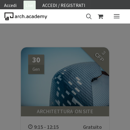
Accedi
Live
ACCEDI / REGISTRATI
ON SITE
WEBINAR
3
CFP
E-LEARNING
30
FAQ
Gen
CONTATTI
ACCOUNT
ARCHITETTURA
ON SITE
,
9:15 - 12:15