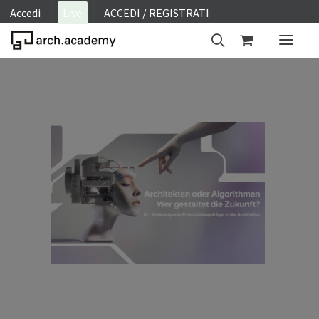
Accedi
Live
ACCEDI / REGISTRATI
ON SITE
WEBINAR
E-LEARNING
FAQ
CONTATTI
ACCOUNT