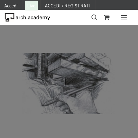
Accedi
Live
ACCEDI / REGISTRATI
ON SITE
WEBINAR
E-LEARNING
FAQ
CONTATTI
ACCOUNT