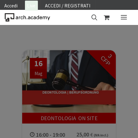
Accedi
Live
ACCEDI / REGISTRATI
ON SITE
WEBINAR
3
CFP
E-LEARNING
16
FAQ
Mag
CONTATTI
ACCOUNT
DEONTOLOGIA
ON SITE
,
16:00 - 19:00