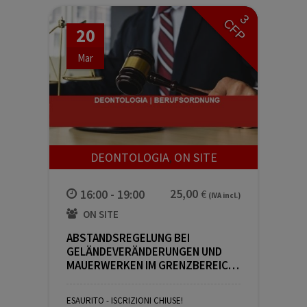
3
CFP
20
Mar
DEONTOLOGIA
ON SITE
,
16:00 - 19:00
ON SITE
ABSTANDSREGELUNG BEI
GELÄNDEVERÄNDERUNGEN UND
MAUERWERKEN IM GRENZBEREICH |
REGOLAMENTAZIONE DELLE
25,00
€
(IVA incl.)
DISTANZE PER LE MODIFICHE DEL
ESAURITO - ISCRIZIONI CHIUSE!
TERRENO E LE MURATURE NELLA