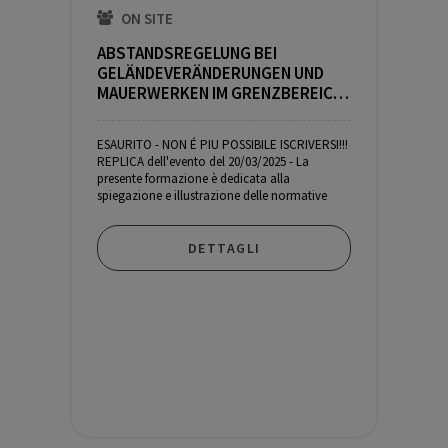
ON SITE
25,00
€
(IVA incl.)
ABSTANDSREGELUNG BEI
GELÄNDEVERÄNDERUNGEN UND
MAUERWERKEN IM GRENZBEREICH
|| REGOLAMENTAZIONE DELLE
DISTANZE PER LE MODIFICHE DEL
ESAURITO - NON É PIU POSSIBILE ISCRIVERSI!!!
TERRENO E LE MURATURE NELLA
REPLICA dell'evento del 20/03/2025 - La
ZONA DI CONFINE
presente formazione è dedicata alla
spiegazione e illustrazione delle normative
generali
DETTAGLI